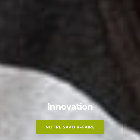
I
n
n
o
v
a
t
i
o
n
NOTRE SAVOIR-FAIRE